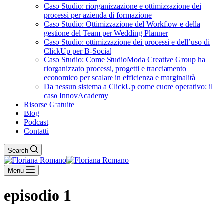
Caso Studio: riorganizzazione e ottimizzazione dei
processi per azienda di formazione
Caso Studio: Ottimizzazione del Workflow e della
gestione del Team per Wedding Planner
Caso Studio: ottimizzazione dei processi e dell’uso di
ClickUp per B-Social
Caso Studio: Come StudioModa Creative Group ha
riorganizzato processi, progetti e tracciamento
economico per scalare in efficienza e marginalità
Da nessun sistema a ClickUp come cuore operativo: il
caso InnovAcademy
Risorse Gratuite
Blog
Podcast
Contatti
Search
Menu
episodio 1