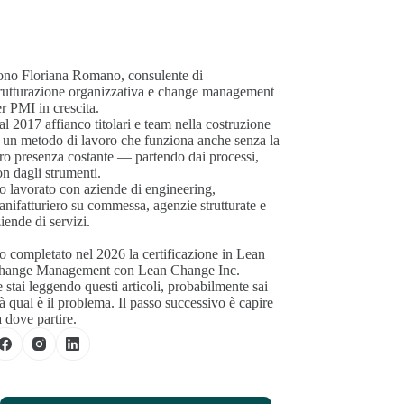
ono Floriana Romano, consulente di
trutturazione organizzativa e change management
r PMI in crescita.
l 2017 affianco titolari e team nella costruzione
 un metodo di lavoro che funziona anche senza la
ro presenza costante — partendo dai processi,
n dagli strumenti.
 lavorato con aziende di engineering,
nifatturiero su commessa, agenzie strutturate e
iende di servizi.
 completato nel 2026 la certificazione in Lean
hange Management con Lean Change Inc.
 stai leggendo questi articoli, probabilmente sai
à qual è il problema. Il passo successivo è capire
 dove partire.