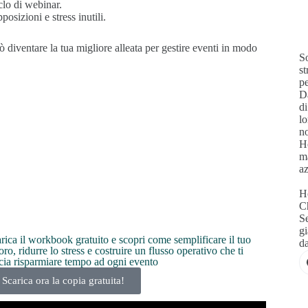
clo di webinar.
posizioni e stress inutili.
 diventare la tua migliore alleata per gestire eventi in modo
S
s
pe
Da
di
lo
no
Ho
ma
az
Ho
C
Se
gi
rica il workbook gratuito e scopri come semplificare il tuo
da
oro, ridurre lo stress e costruire un flusso operativo che ti
cia risparmiare tempo ad ogni evento
Scarica ora la copia gratuita!