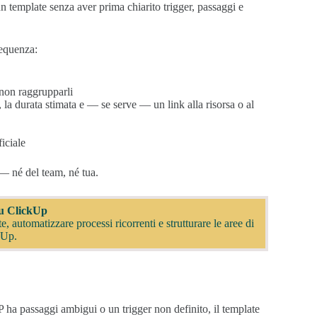
n template senza aver prima chiarito trigger, passaggi e
sequenza:
non raggrupparli
, la durata stimata e — se serve — un link alla risorsa o al
iciale
 — né del team, né tua.
su ClickUp
 automatizzare processi ricorrenti e strutturare le aree di
ckUp.
P ha passaggi ambigui o un trigger non definito, il template