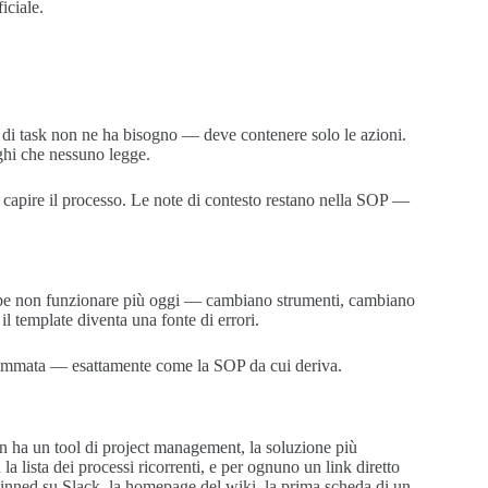
iciale.
 di task non ne ha bisogno — deve contenere solo le azioni.
ghi che nessuno legge.
 capire il processo. Le note di contesto restano nella SOP —
bbe non funzionare più oggi — cambiano strumenti, cambiano
il template diventa una fonte di errori.
grammata — esattamente come la SOP da cui deriva.
n ha un tool di project management, la soluzione più
lista dei processi ricorrenti, e per ognuno un link diretto
inned su Slack, la homepage del wiki, la prima scheda di un