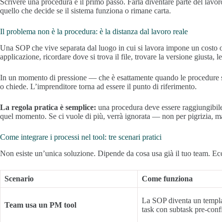
Scrivere una procedura è il primo passo. Farla diventare parte del lav
quello che decide se il sistema funziona o rimane carta.
Il problema non è la procedura: è la distanza dal lavoro reale
Una SOP che vive separata dal luogo in cui si lavora impone un costo o
applicazione, ricordare dove si trova il file, trovare la versione giusta, 
In un momento di pressione — che è esattamente quando le procedure se
o chiede. L’imprenditore torna ad essere il punto di riferimento.
La regola pratica è semplice:
una procedura deve essere raggiungibile
quel momento. Se ci vuole di più, verrà ignorata — non per pigrizia, ma
Come integrare i processi nel tool: tre scenari pratici
Non esiste un’unica soluzione. Dipende da cosa usa già il tuo team. Ecc
Scenario
Come funziona
La SOP diventa un templa
Team usa un PM tool
task con subtask pre-conf