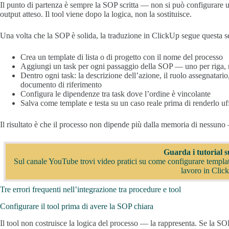
Il punto di partenza è sempre la SOP scritta — non si può configurare u
output atteso. Il tool viene dopo la logica, non la sostituisce.
Una volta che la SOP è solida, la traduzione in ClickUp segue questa 
Crea un template di lista o di progetto con il nome del processo
Aggiungi un task per ogni passaggio della SOP — uno per riga, 
Dentro ogni task: la descrizione dell’azione, il ruolo assegnatario
documento di riferimento
Configura le dipendenze tra task dove l’ordine è vincolante
Salva come template e testa su un caso reale prima di renderlo uff
Il risultato è che il processo non dipende più dalla memoria di nessuno
Guarda i tutorial 
Sul canale YouTube trovi video pratici su come configurare template,
lavoro in Cli
Tre errori frequenti nell’integrazione tra procedure e tool
Configurare il tool prima di avere la SOP chiara
Il tool non costruisce la logica del processo — la rappresenta. Se la SO