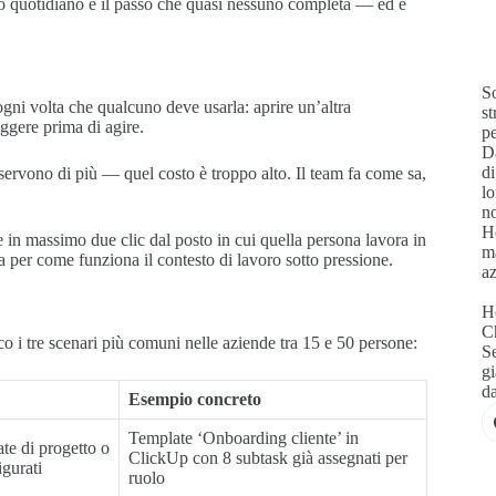
oro quotidiano è il passo che quasi nessuno completa — ed è
S
gni volta che qualcuno deve usarla: aprire un’altra
s
leggere prima di agire.
pe
Da
di
rvono di più — quel costo è troppo alto. Il team fa come sa,
lo
no
Ho
 in massimo due clic dal posto in cui quella persona lavora in
ma
 per come funziona il contesto di lavoro sotto pressione.
az
Ho
C
o i tre scenari più comuni nelle aziende tra 15 e 50 persone:
Se
gi
da
Esempio concreto
Template ‘Onboarding cliente’ in
te di progetto o
ClickUp con 8 subtask già assegnati per
igurati
ruolo