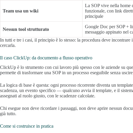
La SOP vive nella home d
Team usa un wiki
funzionale, con link diret
principale
Google Doc per SOP + lin
Nessun tool strutturato
messaggio appinato nel c
In tutti e tre i casi, il principio è lo stesso: la procedura deve incontrar
cercarla.
Il caso ClickUp: da documento a flusso operativo
ClickUp è lo strumento con cui lavoro più spesso con le aziende su qu
permette di trasformare una SOP in un processo eseguibile senza uscire 
La logica di base è questa: ogni processo ricorrente diventa un template
scadenza, un evento specifico — qualcuno avvia il template, e il sistema 
assegnati al ruolo giusto, con le scadenze calcolate.
Chi esegue non deve ricordare i passaggi, non deve aprire nessun docum
già tutto.
Come si costruisce in pratica