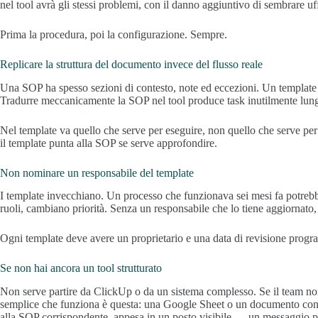
nel tool avrà gli stessi problemi, con il danno aggiuntivo di sembrare uff
Prima la procedura, poi la configurazione. Sempre.
Replicare la struttura del documento invece del flusso reale
Una SOP ha spesso sezioni di contesto, note ed eccezioni. Un template
Tradurre meccanicamente la SOP nel tool produce task inutilmente lun
Nel template va quello che serve per eseguire, non quello che serve per
il template punta alla SOP se serve approfondire.
Non nominare un responsabile del template
I template invecchiano. Un processo che funzionava sei mesi fa potre
ruoli, cambiano priorità. Senza un responsabile che lo tiene aggiornato, 
Ogni template deve avere un proprietario e una data di revisione pro
Se non hai ancora un tool strutturato
Non serve partire da ClickUp o da un sistema complesso. Se il team no
semplice che funziona è questa: una Google Sheet o un documento con la 
alla SOP corrispondente, appesa in un posto visibile — un messaggio p