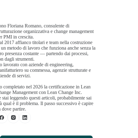
ono Floriana Romano, consulente di
trutturazione organizzativa e change management
r PMI in crescita.
l 2017 affianco titolari e team nella costruzione
 un metodo di lavoro che funziona anche senza la
ro presenza costante — partendo dai processi,
n dagli strumenti.
 lavorato con aziende di engineering,
nifatturiero su commessa, agenzie strutturate e
iende di servizi.
 completato nel 2026 la certificazione in Lean
hange Management con Lean Change Inc.
 stai leggendo questi articoli, probabilmente sai
à qual è il problema. Il passo successivo è capire
 dove partire.