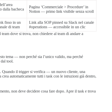
ell’area
Pagina ‘Commerciale > Procedure’ in
to dalla bacheca
Notion — primo link visibile senza scroll
k fisso in un
Link alla SOP pinned su Slack nel canale
anale di team
#operations — accessibile in un clic
e il team dove si trova, non chiedere al team di andare a
esto tema — non perché sia l’unico valido, ma perché
dal tool.
. Quando il trigger si verifica — un nuovo cliente, una
crea automaticamente tutti i task con le istruzioni già dentro,
ento, non deve decidere cosa fare dopo. Apre il task e trova