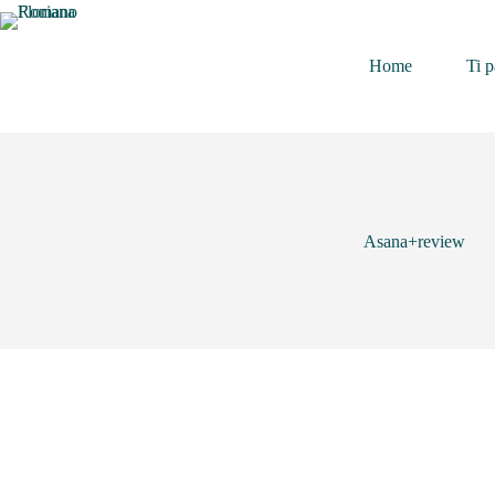
Home
Ti p
Asana+review