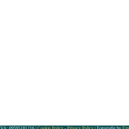
.IVA: 09595181216 |
Cookie Policy
-
Privacy Policy
| Fotografie by
Ema