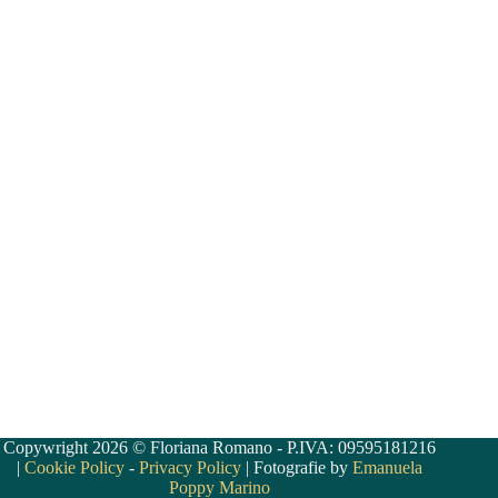
Copywright 2026 © Floriana Romano - P.IVA: 09595181216
|
Cookie Policy
-
Privacy Policy
| Fotografie by
Emanuela
Poppy Marino