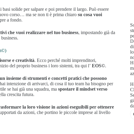
 basi solide per salpare e poi prendere il largo. Può essere
 nuovo corso… ma se non ti è prima chiaro
su cosa vuoi
pre a fondo.
S
s
ivi che vuoi realizzare nel tuo business
, impostando già da
pe
i business.
Da
di
em©)
lo
no
isorse e creatività
. Ecco perché molti imprenditori,
Ho
zio del proprio business i loro sistemi, tra qui l’
EOS©
.
ma
az
 un insieme di strumenti e concetti pratici che possono
i intenzione di arrivarci, di cosa il tuo team ha bisogno per
Ho
tile se hai già una squadra, ma
spostare il mindset verso
C
ella crescita futura.
Se
gi
da
rasformare la loro visione in azioni eseguibili per ottenere
 supportati da azioni, che portino le piccole imprese al livello