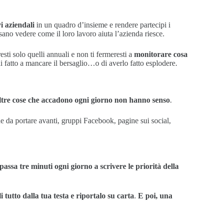
vi aziendali
in un quadro d’insieme e rendere partecipi i
ano vedere come il loro lavoro aiuta l’azienda riesce.
esti solo quelli annuali e non ti fermeresti a
monitorare cosa
ai fatto a mancare il bersaglio…o di averlo fatto esplodere.
le altre cose che accadono ogni giorno non hanno senso
.
ne da portare avanti, gruppi Facebook, pagine sui social,
passa tre minuti ogni giorno a scrivere le priorità della
i tutto dalla tua testa e riportalo su carta
.
E poi, una