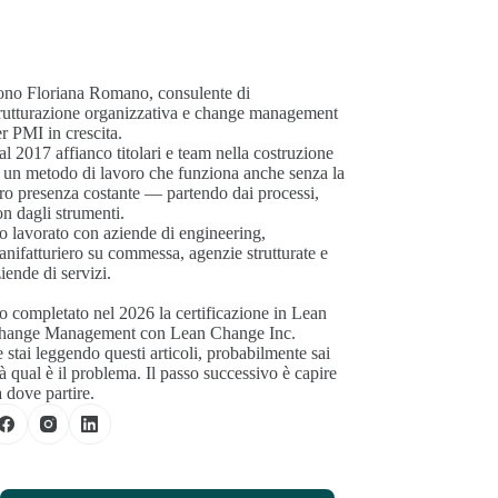
ono Floriana Romano, consulente di
trutturazione organizzativa e change management
r PMI in crescita.
l 2017 affianco titolari e team nella costruzione
 un metodo di lavoro che funziona anche senza la
ro presenza costante — partendo dai processi,
n dagli strumenti.
 lavorato con aziende di engineering,
nifatturiero su commessa, agenzie strutturate e
iende di servizi.
 completato nel 2026 la certificazione in Lean
hange Management con Lean Change Inc.
 stai leggendo questi articoli, probabilmente sai
à qual è il problema. Il passo successivo è capire
 dove partire.