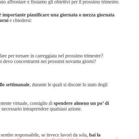
o affrontare e fissiamo gli obiettivi per il prossimo trimestre.
è importante pianificare una giornata o mezza giornata
iorni
e chiedersi:
 fare per tornare in carreggiata nel prossimo trimestre?
cui devo concentrarmi nei prossimi novanta giorni?
llo settimanale
, durante le quali si discute lo stato degli
tente virtuale, consiglio di
spendere almeno un po’ di
è necessario intraprendere qualsiasi azione.
sentire responsabile, se invece lavori da sola,
hai la