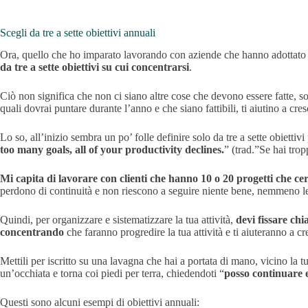
Scegli da tre a sette obiettivi annuali
Ora, quello che ho imparato lavorando con aziende che hanno adottato
da tre a sette obiettivi su cui concentrarsi
.
Ciò non significa che non ci siano altre cose che devono essere fatte, solo
quali dovrai puntare durante l’anno e che siano fattibili, ti aiutino a cres
Lo so, all’inizio sembra un po’ folle definire solo da tre a sette obietti
too many goals, all of your productivity declines.
” (trad.”Se hai tropp
Mi capita di lavorare con clienti che hanno 10 o 20 progetti che cer
perdono di continuità e non riescono a seguire niente bene, nemmeno le a
Quindi, per organizzare e sistematizzare la tua attività,
devi fissare chia
concentrando
che faranno progredire la tua attività e ti aiuteranno a cr
Mettili per iscritto su una lavagna che hai a portata di mano, vicino la tu
un’occhiata e torna coi piedi per terra, chiedendoti “
posso continuare e
Questi sono alcuni esempi di obiettivi annuali: