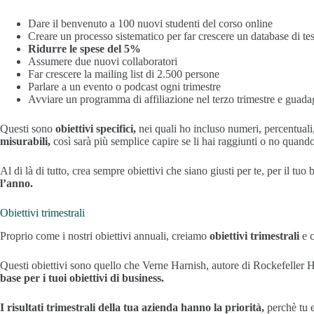
Dare il benvenuto a 100 nuovi studenti del corso online
Creare un processo sistematico per far crescere un database di t
Ridurre le spese del 5%
Assumere due nuovi collaboratori
Far crescere la mailing list di 2.500 persone
Parlare a un evento o podcast ogni trimestre
Avviare un programma di affiliazione nel terzo trimestre e guad
Questi sono
obiettivi specifici,
nei quali ho incluso numeri, percentuali
misurabili,
così sarà più semplice capire se li hai raggiunti o no quando
Al di là di tutto, crea sempre obiettivi che siano giusti per te, per il tuo
l’anno.
Obiettivi trimestrali
Proprio come i nostri obiettivi annuali, creiamo
obiettivi trimestrali
e c
Questi obiettivi sono quello che Verne Harnish, autore di Rockefeller H
base per i tuoi obiettivi di business.
I risultati trimestrali della tua azienda hanno la priorità,
perchè tu 