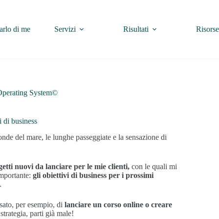
arlo di me
Servizi
Risultati
Risorse
l Operating System©
 di business
 onde del mare, le lunghe passeggiate e la sensazione di
getti nuovi da lanciare per le mie clienti,
con le quali mi
mportante:
gli obiettivi di business per i prossimi
.
nsato, per esempio, di
lanciare un corso online
o creare
strategia, parti già male!