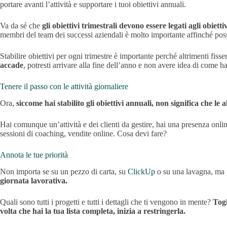
portare avanti l’attività e supportare i tuoi obiettivi annuali.
Va da sé che
gli obiettivi trimestrali devono essere legati agli obietti
membri del team dei successi aziendali è molto importante affinché poss
Stabilire obiettivi per ogni trimestre è importante perché altrimenti fisser
accade
, potresti arrivare alla fine dell’anno e non avere idea di come h
Tenere il passo con le attività giornaliere
Ora,
siccome hai stabilito gli obiettivi annuali, non significa che 
Hai comunque un’attività e dei clienti da gestire, hai una presenza onli
sessioni di coaching, vendite online. Cosa devi fare?
Annota le tue priorità
Non importa se su un pezzo di carta, su
ClickUp
o su una lavagna, ma
giornata lavorativa.
Quali sono tutti i progetti e tutti i dettagli che ti vengono in mente?
Togl
volta che hai la tua lista completa, inizia a restringerla.