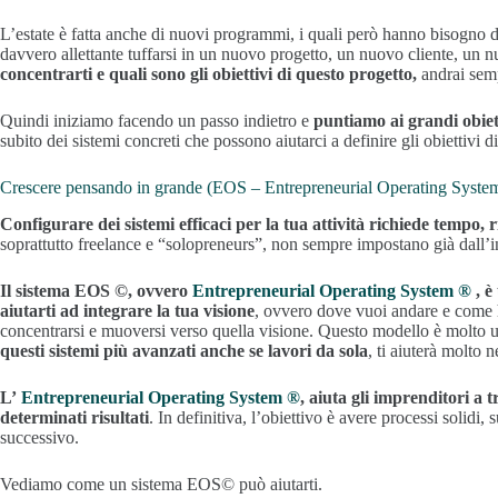
L’estate è fatta anche di nuovi programmi, i quali però hanno bisogno di
davvero allettante tuffarsi in un nuovo progetto, un nuovo cliente, un
concentrarti e quali sono gli obiettivi di questo progetto,
andrai sem
Quindi iniziamo facendo un passo indietro e
puntiamo ai grandi obiett
subito dei sistemi concreti che possono aiutarci a definire gli obiettivi d
Crescere pensando in grande (EOS – Entrepreneurial Operating Syst
Configurare dei sistemi efficaci per la tua attività richiede tempo, r
soprattutto freelance e “solopreneurs”, non sempre impostano già dall’ini
Il sistema EOS ©, ovvero
Entrepreneurial Operating System ®
, è
aiutarti ad integrare la tua visione
, ovvero dove vuoi andare e come ha
concentrarsi e muoversi verso quella visione. Questo modello è molto u
questi sistemi più avanzati anche se lavori da sola
, ti aiuterà molto n
L’
Entrepreneurial Operating System ®
, aiuta gli imprenditori a
t
determinati risultati
. In definitiva, l’obiettivo è avere processi solidi,
successivo.
Vediamo come un sistema EOS© può aiutarti.