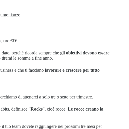
estimonianze
agnare €€€
, date, perché ricorda sempre che
gli obiettivi devono essere
 tirerai le somme a fine anno.
 business e che ti facciano
lavorare e crescere per tutto
erchiamo di attenerci a solo tre o sette per trimestre.
abits, definisce “
Rocks
”, cioè rocce.
Le rocce creano la
e il tuo team dovete raggiungere nei prossimi tre mesi per