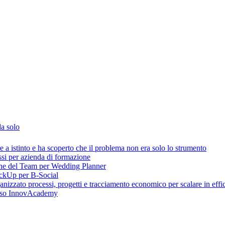
da solo
 istinto e ha scoperto che il problema non era solo lo strumento
ssi per azienda di formazione
one del Team per Wedding Planner
lickUp per B-Social
zzato processi, progetti e tracciamento economico per scalare in effic
caso InnovAcademy