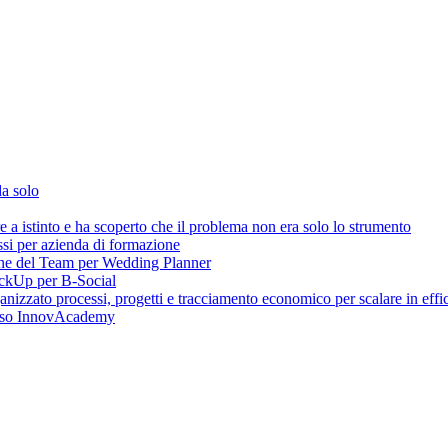
da solo
 istinto e ha scoperto che il problema non era solo lo strumento
ssi per azienda di formazione
one del Team per Wedding Planner
lickUp per B-Social
zzato processi, progetti e tracciamento economico per scalare in effic
caso InnovAcademy