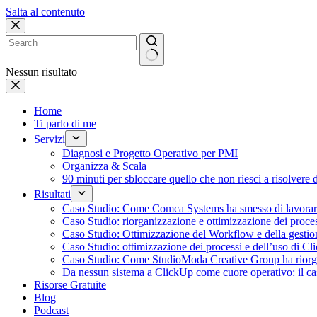
Salta al contenuto
Nessun risultato
Home
Ti parlo di me
Servizi
Diagnosi e Progetto Operativo per PMI
Organizza & Scala
90 minuti per sbloccare quello che non riesci a risolvere 
Risultati
Caso Studio: Come Comca Systems ha smesso di lavorare a
Caso Studio: riorganizzazione e ottimizzazione dei proce
Caso Studio: Ottimizzazione del Workflow e della gesti
Caso Studio: ottimizzazione dei processi e dell’uso di C
Caso Studio: Come StudioModa Creative Group ha riorgani
Da nessun sistema a ClickUp come cuore operativo: il 
Risorse Gratuite
Blog
Podcast