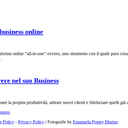
business online
taforma online “all-in-one” ovvero, uno strumento con il quale puoi cre
e…
ere nel suo Business
a propria produttività, attirare nuovi clienti e fidelizzare quelli già ac
siness
e Policy
-
Privacy Policy
| Fotografie by
Emanuela Poppy Marino