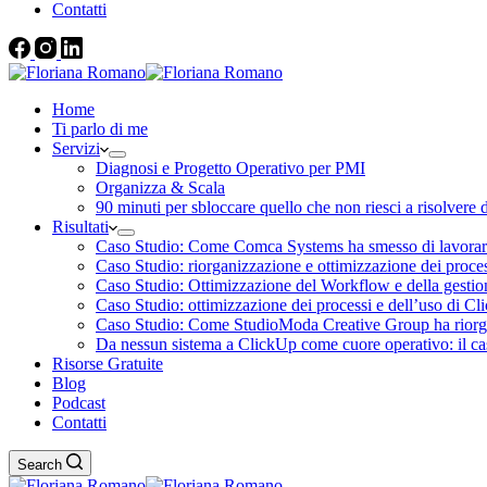
Contatti
Home
Ti parlo di me
Servizi
Diagnosi e Progetto Operativo per PMI
Organizza & Scala
90 minuti per sbloccare quello che non riesci a risolvere 
Risultati
Caso Studio: Come Comca Systems ha smesso di lavorare a
Caso Studio: riorganizzazione e ottimizzazione dei proce
Caso Studio: Ottimizzazione del Workflow e della gesti
Caso Studio: ottimizzazione dei processi e dell’uso di C
Caso Studio: Come StudioModa Creative Group ha riorgani
Da nessun sistema a ClickUp come cuore operativo: il 
Risorse Gratuite
Blog
Podcast
Contatti
Search