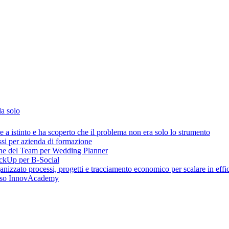
da solo
 istinto e ha scoperto che il problema non era solo lo strumento
ssi per azienda di formazione
one del Team per Wedding Planner
lickUp per B-Social
zzato processi, progetti e tracciamento economico per scalare in effic
caso InnovAcademy