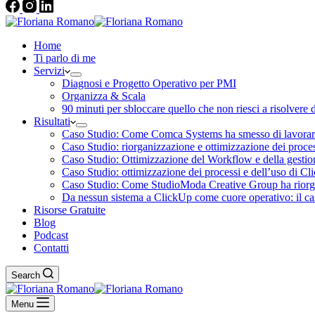
Home
Ti parlo di me
Servizi
Diagnosi e Progetto Operativo per PMI
Organizza & Scala
90 minuti per sbloccare quello che non riesci a risolvere 
Risultati
Caso Studio: Come Comca Systems ha smesso di lavorare a
Caso Studio: riorganizzazione e ottimizzazione dei proce
Caso Studio: Ottimizzazione del Workflow e della gesti
Caso Studio: ottimizzazione dei processi e dell’uso di C
Caso Studio: Come StudioModa Creative Group ha riorgani
Da nessun sistema a ClickUp come cuore operativo: il 
Risorse Gratuite
Blog
Podcast
Contatti
Search
Menu