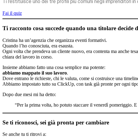
Ti restituisce uno dei tre profili più comuni negli imprenditori i
Fai il quiz
Ti racconto cosa succede quando una titolare decide d
Cristina ha un’agenzia che organizza eventi formativi.
Quando l’ho conosciuta, era esausta.
Ogni volta che prendeva un cliente nuovo, era contenta ma anche tesa. 
chiara del lavoro in corso.
Insieme abbiamo fatto una cosa semplice ma potente:
abbiamo mappato il suo lavoro
.
Dove entrano le richieste, chi le valuta, come si costruisce una timeline
Abbiamo impostato tutto su ClickUp, con task già pronte per ogni tipo d
Dopo due mesi mi ha detto:
“Per la prima volta, ho potuto staccare il venerdì pomeriggio. E 
Se ti riconosci, sei già pronta per cambiare
Se anche tu ti ritrovi a: