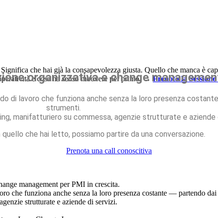
ignifica che hai già la consapevolezza giusta. Quello che manca è capir
azione organizzativa e change management
 operatività e cosa ha senso muovere per primo.
→
Prenota la Sessione
odo di lavoro che funziona anche senza la loro presenza costante
strumenti.
ing, manifatturiero su commessa, agenzie strutturate e aziende di
in quello che hai letto, possiamo partire da una conversazione.
Prenota una call conoscitiva
change management per PMI in crescita.
voro che funziona anche senza la loro presenza costante — partendo dai 
enzie strutturate e aziende di servizi.