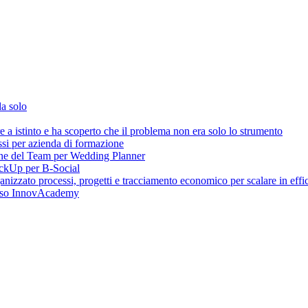
da solo
 istinto e ha scoperto che il problema non era solo lo strumento
ssi per azienda di formazione
one del Team per Wedding Planner
lickUp per B-Social
zzato processi, progetti e tracciamento economico per scalare in effic
caso InnovAcademy