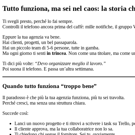
Tutto funziona, ma sei nel caos: la storia 
Ti svegli presto, perché lo fai sempre.
Controlli il telefono ancora prima del caffè: mille notifiche, il grup
Eppure la tua agenzia va bene.
Hai clienti, progetti, un bel passaparola.
Hai un piccolo team di 5-6 persone, tutte in gamba.
Ma ogni giorno ti senti
in trincea
. Non come una titolare, ma come una
Ti dici più volte:
“Devo organizzare meglio il lavoro.”
Poi suona il telefono. E passa un’altra settimana.
Quando tutto funziona “troppo bene”
Il paradosso è che più la tua agenzia funziona, più tu sei travolta.
Perché cresci, ma senza una struttura chiara.
Succede così:
Lanci un nuovo progetto e ti ritrovi a scrivere i task su Trello, 
Il cliente approva, ma la tua collaboratrice non lo sa.
Ti chiedono chi segue il fornitore. Sei tu, ovviamente.