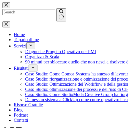
Salta
al
contenuto
Nessun
risultato
Home
Ti parlo di me
Servizi
Diagnosi e Progetto Operativo per PMI
Organizza & Scala
90 minuti per sbloccare quello che non riesci a risolvere 
Risultati
Caso Studio: Come Comca Systems ha smesso di lavorare a
Caso Studio: riorganizzazione e ottimizzazione dei proce
Caso Studio: Ottimizzazione del Workflow e della gesti
Caso Studio: ottimizzazione dei processi e dell’uso di C
Caso Studio: Come StudioModa Creative Group ha riorgani
Da nessun sistema a ClickUp come cuore operativo: il 
Risorse Gratuite
Blog
Podcast
Contatti