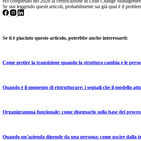
Ho completato nel 2026 la certificazione in Lean Change Manageme
Se stai leggendo questi articoli, probabilmente sai già qual è il proble
Se ti è piaciuto questo articolo, potrebbe anche interessarti:
Come gestire la transizione quando la struttura cambia e le person
Quando è il momento di ristrutturare: i segnali che il modello attu
Organigramma funzionale: come disegnarlo sulla base dei process
Quando un’azienda dipende da una persona: come uscire dalla t