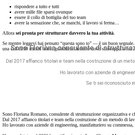
rispondere a tutto e tutti
avere mille file sparsi ovunque
essere il collo di bottiglia del tuo team
avere la sensazione che, se manchi, il lavoro si ferma…
Allora
sei pronta per strutturare davvero la tua attività
.
Se mentre leggevi hai pensato “questa sono io” — è un buon segnale. S
Sono Floriana consulente di struttur
una call di 90 minuti in cui guardiamo insieme dove si inceppa la tua
Dal 2017 affianco titolari e team nella costruzione di un met
Ho lavorato con aziende di engineer
Se ti sei riconosciuto 
Sono Floriana Romano, consulente di strutturazione organizzativa e 
Dal 2017 affianco titolari e team nella costruzione di un metodo di la
Ho lavorato con aziende di engineering, manifatturiero su commessa, ag