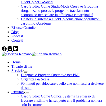
ClickUp per B-Social
Caso Studio: Come StudioModa Creative Group ha
riorganizzato processi, progetti e tracciamento
economico per scalare in efficienza e marginalità
Da nessun sistema a ClickUp come cuore operativo: il
caso InnovAcademy
Risorse Gratuite
Blog
Podcast
Contatti
Home
Ti parlo di me
Servizi
Diagnosi e Progetto Operativo per PMI
Organizza & Scala
90 minuti per sbloccare quello che non riesci a risolvere
da solo
Risultati
Caso Studio: Come Comca Systems ha smesso di
lavorare a istinto e ha scoperto che il problema non era
solo lo strumento